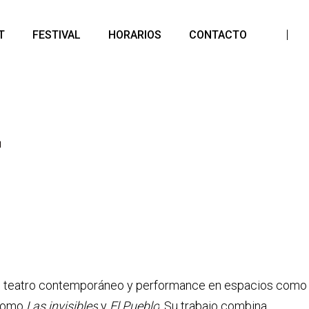
T
FESTIVAL
HORARIOS
CONTACTO
LUGAR
PONENTES
PLANNING
do en teatro contemporáneo y performance en espacios como
 como
Las invisibles
y
El Pueblo
. Su trabajo combina