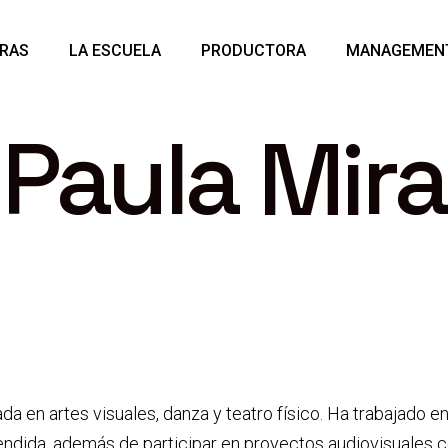
RAS
LA ESCUELA
PRODUCTORA
MANAGEMEN
Paula Mira
Interpretación
Diplomatura
Pre Diplomatura
Interpretación ante la
cámara
Cuerpo
Canto
Talleres y Masterclass
ada en artes visuales, danza y teatro físico. Ha trabaja
cendida, además de participar en proyectos audiovisuales